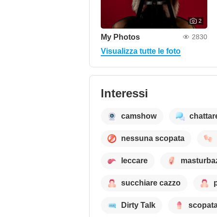
2
My Photos
2830
Visualizza tutte le foto
Interessi
camshow
chattar
nessuna scopata
leccare
masturba
succhiare cazzo
Dirty Talk
scopata