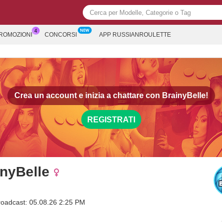
PROMOZIONI
CONCORSI
APP RUSSIANROULETTE
Crea un account e inizia a chattare con
BrainyBelle!
REGISTRATI
inyBelle
roadcast: 05.08.26 2:25 PM