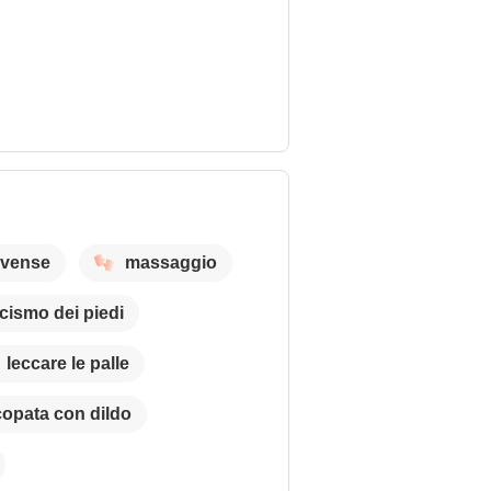
ovense
massaggio
icismo dei piedi
leccare le palle
opata con dildo