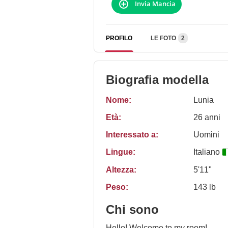
Invia Mancia
PROFILO
LE FOTO
2
Biografia modella
Nome:
Lunia
Età:
26 anni
Interessato a:
Uomini
Lingue:
Italiano
Altezza:
5'11"
Peso:
143 lb
Chi sono
Hello! Welcome to my room!