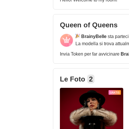
Queen of Queens
BrainyBelle
sta partec
La modella si trova attual
Invia Token per far avvicinare
Bra
Le Foto
2
GRATIS