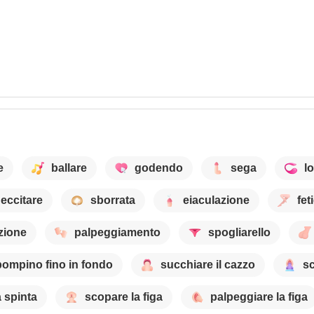
e
ballare
godendo
sega
l
eccitare
sborrata
eiaculazione
fet
zione
palpeggiamento
spogliarello
pompino fino in fondo
succhiare il cazzo
sc
 spinta
scopare la figa
palpeggiare la figa