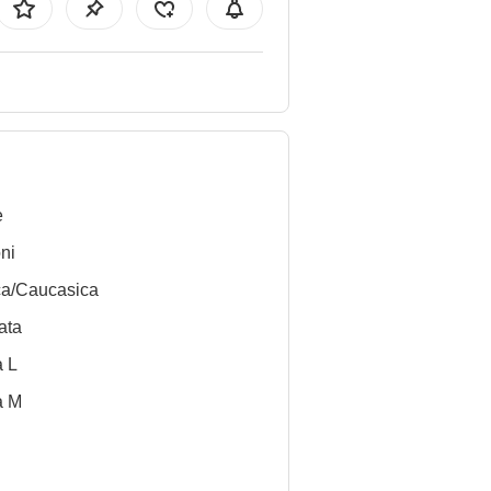
e
ni
ca/Caucasica
ata
a L
a M