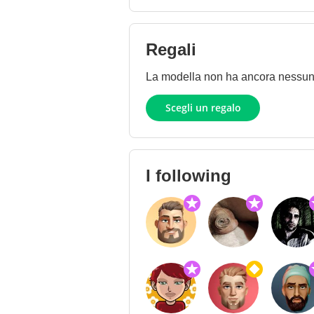
Regali
La modella non ha ancora nessun re
Scegli un regalo
I following