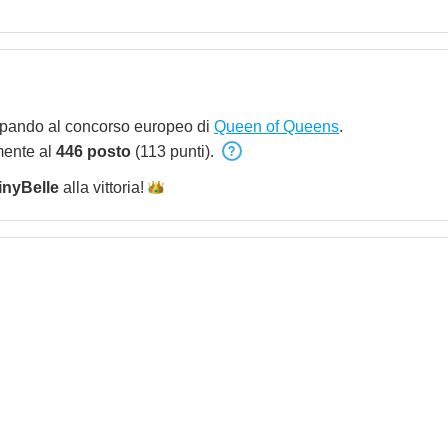
ipando al concorso europeo di
Queen of Queens
.
mente al
446 posto
(113 punti).
inyBelle
alla
vittoria!